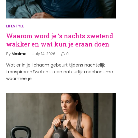
LIFESTYLE
Waarom word je ‘s nachts zwetend
wakker en wat kun je eraan doen
By
Maxime
July 14, 2026
0
Wat er in je lichaam gebeurt tijdens nachtelijk
transpirerenZweten is een natuurlijk mechanisme
waarmee je…