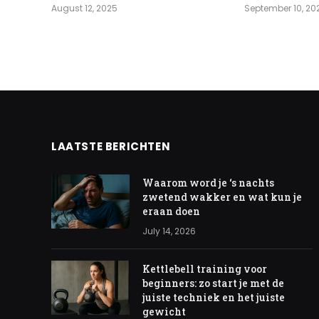
August 12, 2025
September 10, 20
LAATSTE BERICHTEN
Waarom word je ‘s nachts
zwetend wakker en wat kun je
eraan doen
July 14, 2026
Kettlebell training voor
beginners: zo start je met de
juiste techniek en het juiste
gewicht