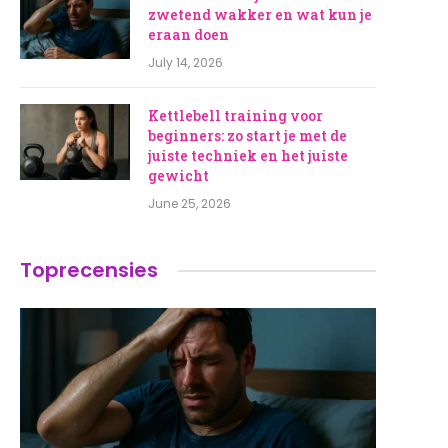
zwetend wakker en wat kun je
eraan doen
July 14, 2026
Kettlebell training voor
beginners: zo start je met de
juiste techniek en het juiste
gewicht
June 25, 2026
Toprecensies