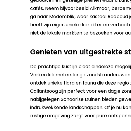
gebouwen en gezellige pleinen waar u kunt g
cafés. Neem bijvoorbeeld Alkmaar, beroem
ga naar Medemblik, waar kasteel Radboud je
heeft zijn eigen unieke karakter en verhaa
niet de lokale markten te bezoeken voor a
Genieten van uitgestrekte s
De prachtige kustlijn biedt eindeloze moge
Verken kilometerslange zandstranden, wa
ontdek unieke flora en fauna die deze regio 
Callantsoog zijn perfect voor een dagje zon
nabijgelegen Schoorlse Duinen bieden gewel
indrukwekkende landschappen. Of je nu komt
rustige omgeving zorgt voor pure ontspanni