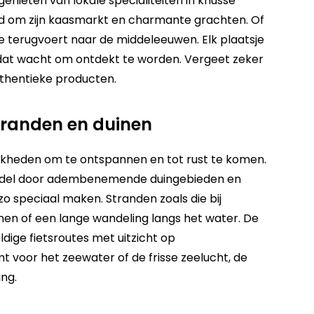
enieten van lokale specialiteiten in knusse
d om zijn kaasmarkt en charmante grachten. Of
 terugvoert naar de middeleeuwen. Elk plaatsje
l dat wacht om ontdekt te worden. Vergeet zeker
uthentieke producten.
tranden en duinen
lijkheden om te ontspannen en tot rust te komen.
ndel door adembenemende duingebieden en
zo speciaal maken. Stranden zoals die bij
nen of een lange wandeling langs het water. De
dige fietsroutes met uitzicht op
 voor het zeewater of de frisse zeelucht, de
ng.