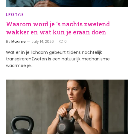
LIFESTYLE
Waarom word je ‘s nachts zwetend
wakker en wat kun je eraan doen
By
Maxime
July 14, 2026
0
Wat er in je lichaam gebeurt tijdens nachtelijk
transpirerenZweten is een natuurlijk mechanisme
waarmee je…