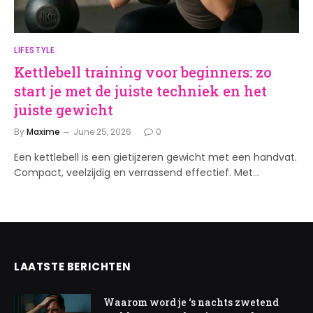
LIFESTYLE
Kettlebell training voor beginners: zo
start je met de juiste techniek en het
juiste gewicht
By
Maxime
June 25, 2026
0
Een kettlebell is een gietijzeren gewicht met een handvat.
Compact, veelzijdig en verrassend effectief. Met…
LAATSTE BERICHTEN
Waarom word je ‘s nachts zwetend