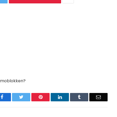
emoblokken?
Facebook
Twitter
Pinterest
LinkedIn
Tumblr
Email