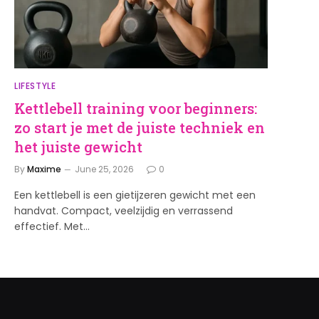
LIFESTYLE
Kettlebell training voor beginners:
zo start je met de juiste techniek en
het juiste gewicht
By
Maxime
June 25, 2026
0
Een kettlebell is een gietijzeren gewicht met een
handvat. Compact, veelzijdig en verrassend
effectief. Met…