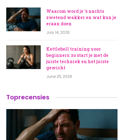
Waarom word je ‘s nachts
zwetend wakker en wat kun je
eraan doen
July 14, 2026
Kettlebell training voor
beginners: zo start je met de
juiste techniek en het juiste
gewicht
June 25, 2026
Toprecensies