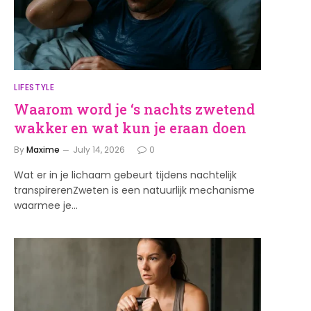
e
LIFESTYLE
Waarom word je ‘s nachts zwetend
wakker en wat kun je eraan doen
By
Maxime
July 14, 2026
0
Wat er in je lichaam gebeurt tijdens nachtelijk
transpirerenZweten is een natuurlijk mechanisme
waarmee je…