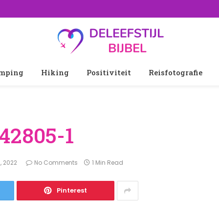
mping
Hiking
Positiviteit
Reisfotografie
42805-1
, 2022
No Comments
1 Min Read
Pinterest