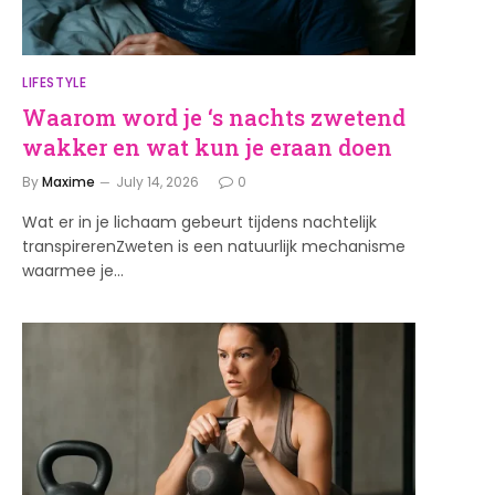
LIFESTYLE
Waarom word je ‘s nachts zwetend
wakker en wat kun je eraan doen
By
Maxime
July 14, 2026
0
Wat er in je lichaam gebeurt tijdens nachtelijk
transpirerenZweten is een natuurlijk mechanisme
waarmee je…