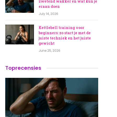
zwetend wakker en wat kun je
eraan doen
July 14, 2026
Kettlebell training voor
beginners: zo start je met de
juiste techniek en het juiste
gewicht
June 25, 2026
Toprecensies