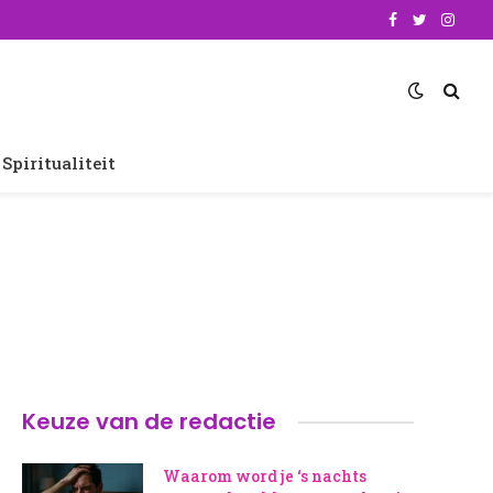
Facebook
Twitter
Insta
Spiritualiteit
Keuze van de redactie
Waarom word je ‘s nachts