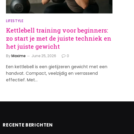
LIFESTYLE
Kettlebell training voor beginners:
zo start je met de juiste techniek en
het juiste gewicht
By
Maxime
June 25, 2026
0
Een kettlebell is een gietijzeren gewicht met een
handvat. Compact, veelzijdig en verrassend
effectief. Met…
RECENTE BERICHTEN