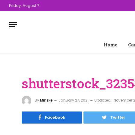
Friday, August 7
Home
Ca
shutterstock_3235
By
Minske
January 27, 2021
Updated:
November 2
Facebook
Twitter