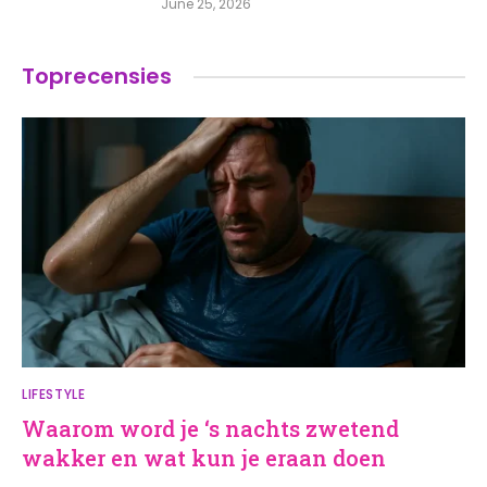
June 25, 2026
Toprecensies
LIFESTYLE
Waarom word je ‘s nachts zwetend
wakker en wat kun je eraan doen