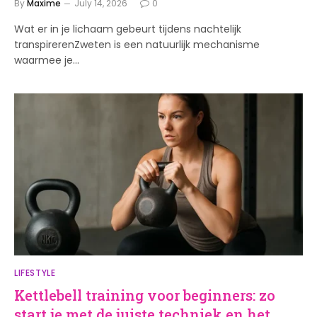
By
Maxime
July 14, 2026
0
Wat er in je lichaam gebeurt tijdens nachtelijk
transpirerenZweten is een natuurlijk mechanisme
waarmee je…
LIFESTYLE
Kettlebell training voor beginners: zo
start je met de juiste techniek en het