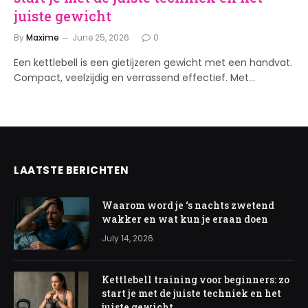
juiste gewicht
By
Maxime
June 25, 2026
0
Een kettlebell is een gietijzeren gewicht met een handvat.
Compact, veelzijdig en verrassend effectief. Met…
LAATSTE BERICHTEN
Waarom word je ‘s nachts zwetend
wakker en wat kun je eraan doen
July 14, 2026
Kettlebell training voor beginners: zo
start je met de juiste techniek en het
juiste gewicht