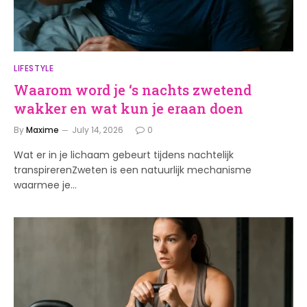
LIFESTYLE
Waarom word je ‘s nachts zwetend
wakker en wat kun je eraan doen
By
Maxime
July 14, 2026
0
Wat er in je lichaam gebeurt tijdens nachtelijk
transpirerenZweten is een natuurlijk mechanisme
waarmee je…