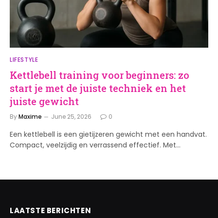
LIFESTYLE
Kettlebell training voor beginners: zo
start je met de juiste techniek en het
juiste gewicht
By
Maxime
June 25, 2026
0
Een kettlebell is een gietijzeren gewicht met een handvat.
Compact, veelzijdig en verrassend effectief. Met…
LAATSTE BERICHTEN