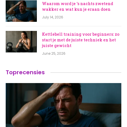
Waarom word je ‘s nachts zwetend
wakker en wat kun je eraan doen
July 14, 2026
Kettlebell training voor beginners: zo
start je met de juiste techniek en het
juiste gewicht
June 25, 2026
Toprecensies