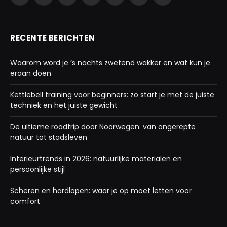
Facebook
Twitter
Instagram
Pinterest
Vimeo
LinkedIn
Telegram
RECENTE BERICHTEN
Waarom word je ‘s nachts zwetend wakker en wat kun je
eraan doen
Kettlebell training voor beginners: zo start je met de juiste
techniek en het juiste gewicht
De ultieme roadtrip door Noorwegen: van ongerepte
natuur tot stadsleven
Interieurtrends in 2026: natuurlijke materialen en
persoonlijke stijl
Scheren en hardlopen: waar je op moet letten voor
comfort