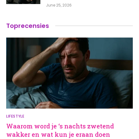
June 25, 2026
Toprecensies
LIFESTYLE
Waarom word je ‘s nachts zwetend
wakker en wat kun je eraan doen