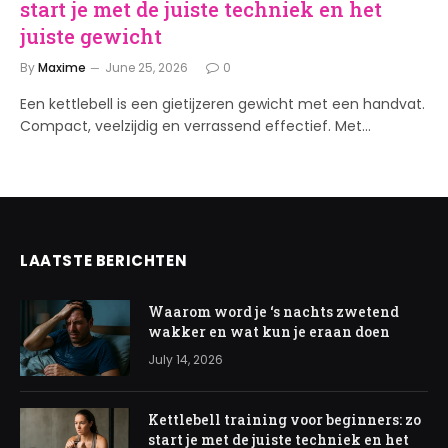
start je met de juiste techniek en het
juiste gewicht
By
Maxime
June 25, 2026
0
Een kettlebell is een gietijzeren gewicht met een handvat.
Compact, veelzijdig en verrassend effectief. Met…
LAATSTE BERICHTEN
Waarom word je ‘s nachts zwetend
wakker en wat kun je eraan doen
July 14, 2026
Kettlebell training voor beginners: zo
start je met de juiste techniek en het