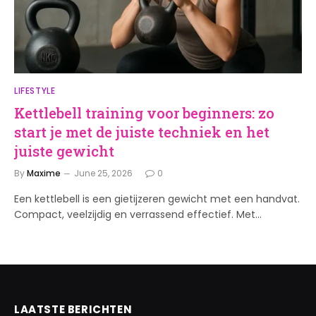
LIFESTYLE
Kettlebell training voor beginners: zo
start je met de juiste techniek en het
juiste gewicht
By
Maxime
June 25, 2026
0
Een kettlebell is een gietijzeren gewicht met een handvat.
Compact, veelzijdig en verrassend effectief. Met…
LAATSTE BERICHTEN