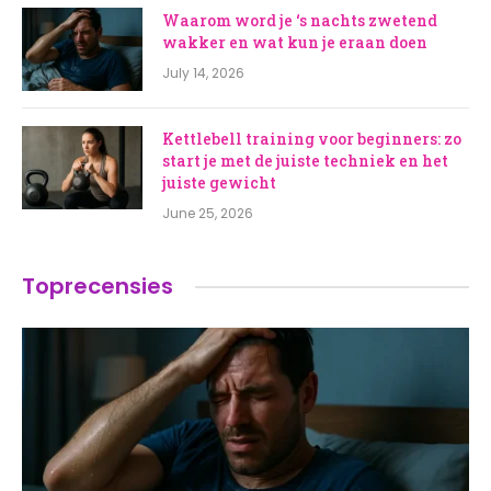
Waarom word je ‘s nachts zwetend
wakker en wat kun je eraan doen
July 14, 2026
Kettlebell training voor beginners: zo
start je met de juiste techniek en het
juiste gewicht
June 25, 2026
Toprecensies