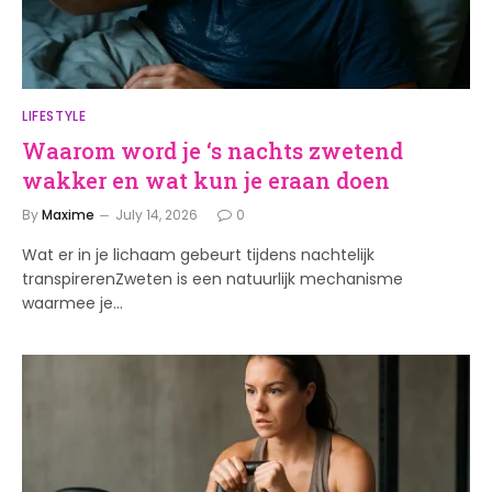
LIFESTYLE
Waarom word je ‘s nachts zwetend
wakker en wat kun je eraan doen
By
Maxime
July 14, 2026
0
Wat er in je lichaam gebeurt tijdens nachtelijk
transpirerenZweten is een natuurlijk mechanisme
waarmee je…