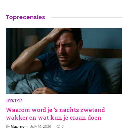
Toprecensies
LIFESTYLE
Waarom word je ‘s nachts zwetend
wakker en wat kun je eraan doen
By
Maxime
July 14, 2026
0