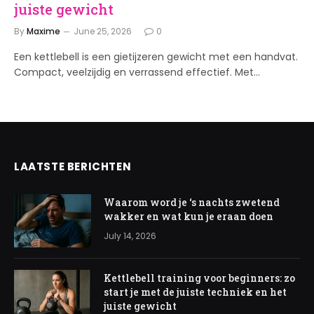
juiste gewicht
By
Maxime
June 25, 2026
0
Een kettlebell is een gietijzeren gewicht met een handvat.
Compact, veelzijdig en verrassend effectief. Met…
LAATSTE BERICHTEN
Waarom word je ‘s nachts zwetend
wakker en wat kun je eraan doen
July 14, 2026
Kettlebell training voor beginners: zo
start je met de juiste techniek en het
juiste gewicht